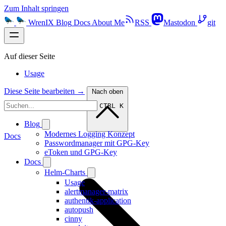
Zum Inhalt springen
WrenIX
Blog
Docs
About Me
RSS
Mastodon
git
Auf dieser Seite
Usage
Diese Seite bearbeiten →
Nach oben
CTRL K
Blog
Modernes Logging Konzept
Docs
Passwordmanager mit GPG-Key
eToken und GPG-Key
Docs
Helm-Charts
Usage
alertmanager-matrix
authentik-application
autopush
cinny