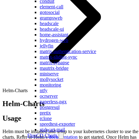
conduit
element-call
gotosocial
grampsweb
headscale
headscale-ui
home-assistant
hydrogen-web
jellyfin
matrix-authentication-service
matrix-sliding-sync
matrix-synapse
mautrix-bridge
miniserve
mollysocket
monitoring
Helm-Charts
ntfy
ocrserver
paperless-ngx
Helm-Charts
postgresql
pretix
Usage
rclone
speedtest-exporter
stalwart-mail
Helm must be installed and setup to your kubernetes cluster to use the
FluxCD Charts
charts. Refer to Helm’s
documentation
to get started. Once Helm has